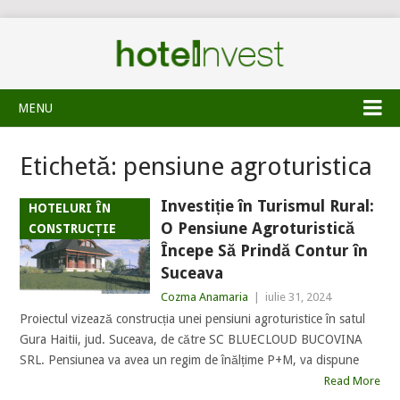
MENU
Etichetă:
pensiune agroturistica
Investiție în Turismul Rural:
HOTELURI ÎN
O Pensiune Agroturistică
CONSTRUCȚIE
Începe Să Prindă Contur în
Suceava
Cozma Anamaria
|
iulie 31, 2024
Proiectul vizează construcția unei pensiuni agroturistice în satul
Gura Haitii, jud. Suceava, de către SC BLUECLOUD BUCOVINA
SRL. Pensiunea va avea un regim de înălțime P+M, va dispune
Read More