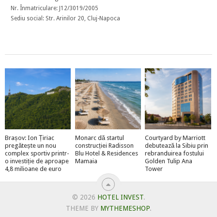
Nr. Înmatriculare: J12/3019/2005
Sediu social: Str. Arinilor 20, Cluj-Napoca
Brașov: Ion Țiriac
Monarc dă startul
Courtyard by Marriott
pregătește un nou
construcției Radisson
debutează la Sibiu prin
complex sportiv printr-
Blu Hotel & Residences
rebranduirea fostului
o investiție de aproape
Mamaia
Golden Tulip Ana
4,8 milioane de euro
Tower
© 2026
HOTEL INVEST
.
THEME BY
MYTHEMESHOP
.