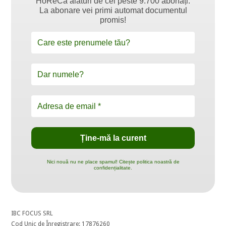
HoReCa alături de cei peste 9.700 abonați.
La abonare vei primi automat documentul
promis!
Nici nouă nu ne place spamul! Citește politica noastră de
confidențialitate.
IBC FOCUS SRL
Cod Unic de Înregistrare: 17876260