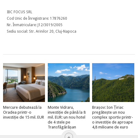
IBC FOCUS SRL
Cod Unic de Înregistrare: 17876260
Nr. Înmatriculare: J12/3019/2005
Sediu social: Str. Arinilor 20, Cluj-Napoca
Mercure debutează la
Monte Vidraru,
Brașov: Ion Țiriac
Oradea printr-o
investiție de până la 8
pregătește un nou
investiție de 15 mil. EUR
mil. EUR: un nou hotel
complex sportiv printr-
de 4 stele pe
o investiție de aproape
Transfăgărășan
4,8 milioane de euro