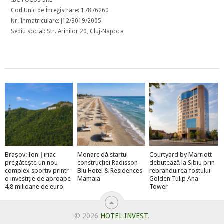
Cod Unic de Înregistrare: 17876260
Nr. Înmatriculare: J12/3019/2005
Sediu social: Str. Arinilor 20, Cluj-Napoca
Brașov: Ion Țiriac
Monarc dă startul
Courtyard by Marriott
pregătește un nou
construcției Radisson
debutează la Sibiu prin
complex sportiv printr-
Blu Hotel & Residences
rebranduirea fostului
o investiție de aproape
Mamaia
Golden Tulip Ana
4,8 milioane de euro
Tower
© 2026
HOTEL INVEST
.