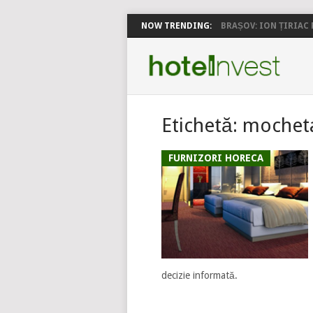
NOW TRENDING:
BRAȘOV: ION ȚIRIAC P
Etichetă:
mochet
FURNIZORI HORECA
decizie informată.