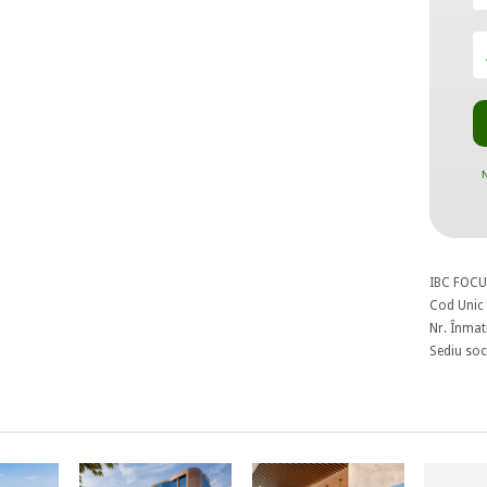
N
IBC FOCU
Cod Unic 
Nr. Înmat
Sediu soci