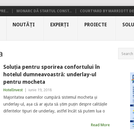
RE...
MONARC DĂ STARTUL CONST...
COURTYARD BY MARRIOTT DE.
NOUTĂȚI
EXPERȚI
PROIECTE
SOLU
a
Soluția pentru sporirea confortului în
hotelul dumneavoastră: underlay-ul
pentru mocheta
HotelInvest
|
iunie 19, 2018
Majoritatea oamenilor cumpără sistemul mocheta și
underlay-ul, așa că ar ajuta să știm puțin despre calitățile
diferitelor tipuri de underlay, astfel încât să putem lua o
Read More