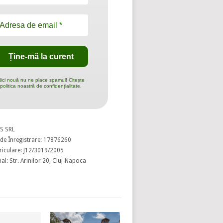
ici nouă nu ne place spamul! Citește
politica noastră de confidențialitate.
S SRL
de Înregistrare: 17876260
riculare: J12/3019/2005
al: Str. Arinilor 20, Cluj-Napoca