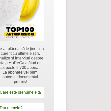
e-ar plăcea să te ținem la
curent cu ultimele știri,
nalize și interviuri despre
piața HoReCa alături de
cei peste 9.700 abonați.
La abonare vei primi
automat documentul
promis!