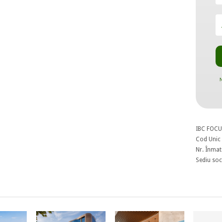
N
IBC FOCU
Cod Unic 
Nr. Înmat
Sediu soci