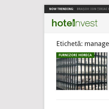
NOW TRENDING:
BRAȘOV: ION ȚIRIAC P
Etichetă:
managem
FURNIZORI HORECA