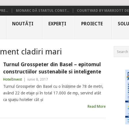
RE...
MONARC DĂ STARTUL CONST...
COURTYARD BY MARRIOTT DE.
NOUTĂȚI
EXPERȚI
PROIECTE
SOLU
ent cladiri mari
Turnul Grosspeter din Basel – epitomul
constructiilor sustenabile si inteligente
HotelInvest
|
iunie 8, 2017
Turnul Grosspeter din Basel cu o înălțime de 78 de metri,
având 22 de etaje și în total 17.000 de mp, servind atât
ca spațiu hotelier cât și
Read More