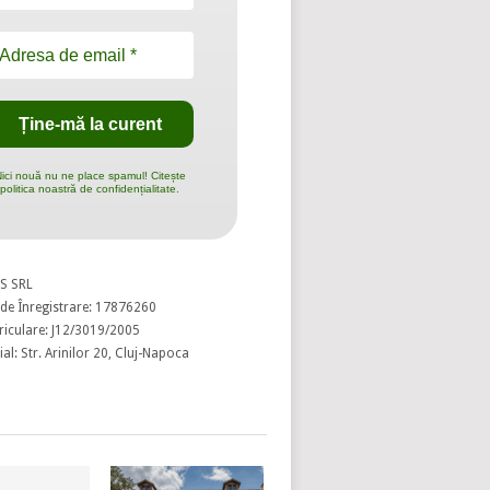
ici nouă nu ne place spamul! Citește
politica noastră de confidențialitate.
S SRL
de Înregistrare: 17876260
riculare: J12/3019/2005
al: Str. Arinilor 20, Cluj-Napoca