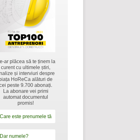
e-ar plăcea să te ținem la
curent cu ultimele știri,
nalize și interviuri despre
piața HoReCa alături de
cei peste 9.700 abonați.
La abonare vei primi
automat documentul
promis!