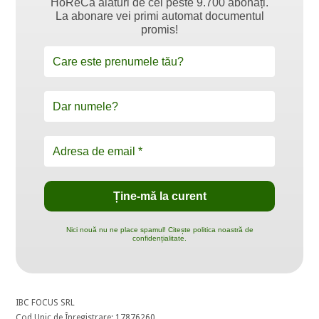
HoReCa alături de cei peste 9.700 abonați.
La abonare vei primi automat documentul
promis!
Nici nouă nu ne place spamul! Citește politica noastră de
confidențialitate.
IBC FOCUS SRL
Cod Unic de Înregistrare: 17876260