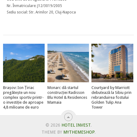
Nr. Înmatriculare: J12/3019/2005
Sediu social: Str. Arinilor 20, Cluj-Napoca
Brașov: Ion Țiriac
Monarc dă startul
Courtyard by Marriott
pregătește un nou
construcției Radisson
debutează la Sibiu prin
complex sportiv printr-
Blu Hotel & Residences
rebranduirea fostului
o investiție de aproape
Mamaia
Golden Tulip Ana
4,8 milioane de euro
Tower
© 2026
HOTEL INVEST
.
THEME BY
MYTHEMESHOP
.