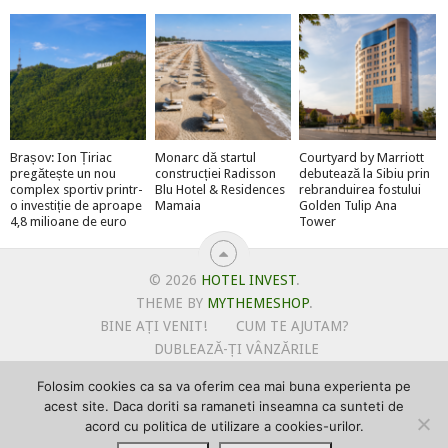
Brașov: Ion Țiriac
Monarc dă startul
Courtyard by Marriott
pregătește un nou
construcției Radisson
debutează la Sibiu prin
complex sportiv printr-
Blu Hotel & Residences
rebranduirea fostului
o investiție de aproape
Mamaia
Golden Tulip Ana
4,8 milioane de euro
Tower
© 2026
HOTEL INVEST
.
THEME BY
MYTHEMESHOP
.
BINE AȚI VENIT!
CUM TE AJUTAM?
DUBLEAZĂ-ȚI VÂNZĂRILE
OFERTE PENTRU ȘANTIERUL TĂU
Folosim cookies ca sa va oferim cea mai buna experienta pe
POLITICA DE UTILIZARE COOKIE-URI
acest site. Daca doriti sa ramaneti inseamna ca sunteti de
PRIMEȘTI GRATUIT MEGA-CADOURI LA ABONARE
acord cu politica de utilizare a cookies-urilor.
PROMOVEAZĂ-TE PE HOTELINVEST
PSPDCP