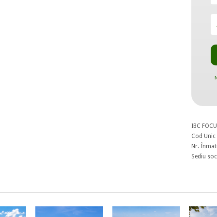
N
IBC FOCU
Cod Unic 
Nr. Înmat
Sediu soci