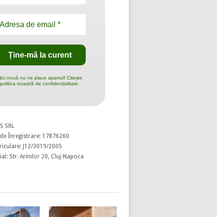
ici nouă nu ne place spamul! Citește
politica noastră de confidențialitate.
S SRL
de Înregistrare: 17876260
riculare: J12/3019/2005
al: Str. Arinilor 20, Cluj-Napoca