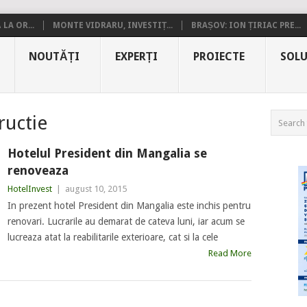
LA OR...
MONTE VIDRARU, INVESTIȚ...
BRAȘOV: ION ȚIRIAC PRE...
NOUTĂȚI
EXPERȚI
PROIECTE
SOLU
ructie
Hotelul President din Mangalia se
renoveaza
HotelInvest
|
august 10, 2015
In prezent hotel President din Mangalia este inchis pentru
renovari. Lucrarile au demarat de cateva luni, iar acum se
lucreaza atat la reabilitarile exterioare, cat si la cele
Read More