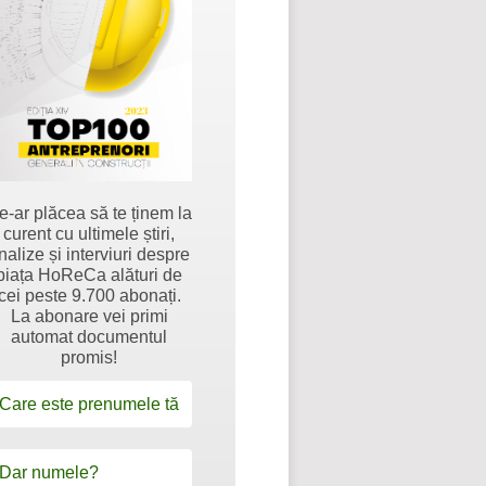
e-ar plăcea să te ținem la
curent cu ultimele știri,
nalize și interviuri despre
piața HoReCa alături de
cei peste 9.700 abonați.
La abonare vei primi
automat documentul
promis!