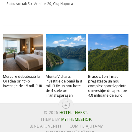
Sediu social: Str. Arinilor 20, Cluj-Napoca
Mercure debutează la
Monte Vidraru,
Brașov: Ion Țiriac
Oradea printr-o
investiție de până la 8
pregătește un nou
investiție de 15 mil. EUR
mil. EUR: un nou hotel
complex sportiv printr-
de 4 stele pe
o investiție de aproape
Transfăgărășan
4,8 milioane de euro
© 2026
HOTEL INVEST
.
THEME BY
MYTHEMESHOP
.
BINE AȚI VENIT!
CUM TE AJUTAM?