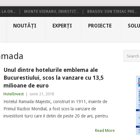
LA OR...
MONTE VIDRARU, INVESTIȚ...
BRAȘOV: ION ȚIRIAC PRE...
NOUTĂȚI
EXPERȚI
PROIECTE
SOLU
Ramada
Unul dintre hotelurile emblema ale
Bucurestiului, scos la vanzare cu 13,5
milioane de euro
HotelInvest
|
iunie 21, 2018
Hotelul Ramada-Majestic, construit in 1911, inainte de
Primul Razboi Mondial, a fost scos la vanzare de
investitorii turci care il detin de peste 20 de ani, pentru
Read More