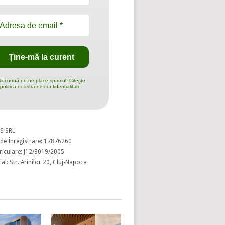
ici nouă nu ne place spamul! Citește
politica noastră de confidențialitate.
S SRL
de Înregistrare: 17876260
riculare: J12/3019/2005
al: Str. Arinilor 20, Cluj-Napoca