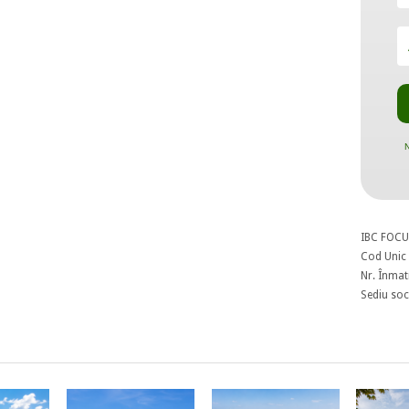
N
IBC FOCU
Cod Unic 
Nr. Înmat
Sediu soci