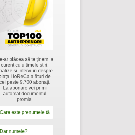
e-ar plăcea să te ținem la
curent cu ultimele știri,
nalize și interviuri despre
piața HoReCa alături de
cei peste 9.700 abonați.
La abonare vei primi
automat documentul
promis!