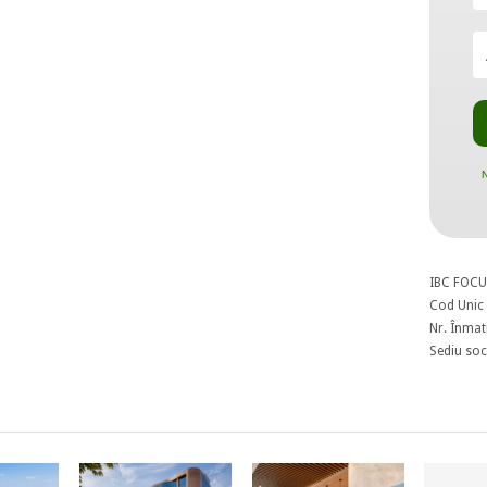
N
IBC FOCU
Cod Unic 
Nr. Înmat
Sediu soci