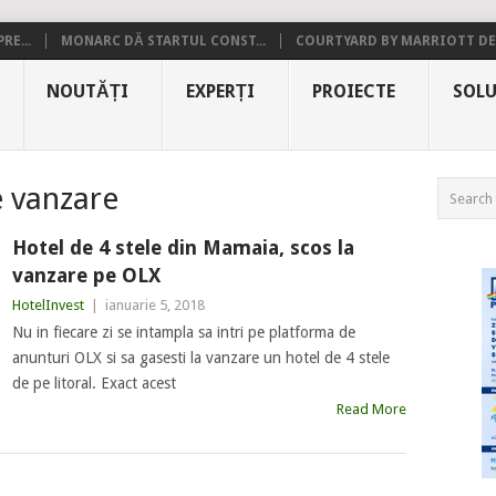
RE...
MONARC DĂ STARTUL CONST...
COURTYARD BY MARRIOTT DE.
NOUTĂȚI
EXPERȚI
PROIECTE
SOLU
e vanzare
Hotel de 4 stele din Mamaia, scos la
vanzare pe OLX
HotelInvest
|
ianuarie 5, 2018
Nu in fiecare zi se intampla sa intri pe platforma de
anunturi OLX si sa gasesti la vanzare un hotel de 4 stele
de pe litoral. Exact acest
Read More