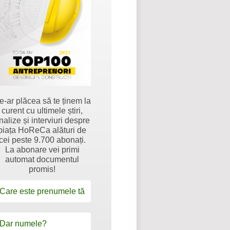
e-ar plăcea să te ținem la
curent cu ultimele știri,
nalize și interviuri despre
piața HoReCa alături de
cei peste 9.700 abonați.
La abonare vei primi
automat documentul
promis!