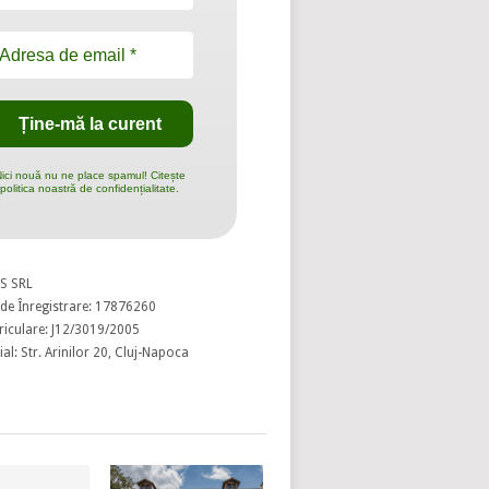
ici nouă nu ne place spamul! Citește
politica noastră de confidențialitate.
S SRL
de Înregistrare: 17876260
riculare: J12/3019/2005
al: Str. Arinilor 20, Cluj-Napoca