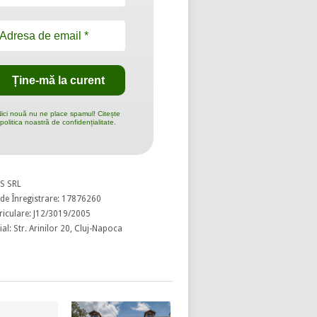
ici nouă nu ne place spamul! Citește
politica noastră de confidențialitate.
S SRL
de Înregistrare: 17876260
riculare: J12/3019/2005
al: Str. Arinilor 20, Cluj-Napoca