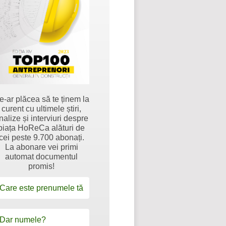
e-ar plăcea să te ținem la
curent cu ultimele știri,
nalize și interviuri despre
piața HoReCa alături de
cei peste 9.700 abonați.
La abonare vei primi
automat documentul
promis!