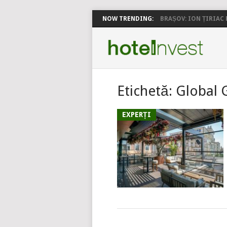
NOW TRENDING:
BRAȘOV: ION ȚIRIAC P
Etichetă:
Global 
EXPERȚI