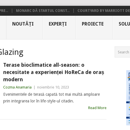
RE...
MONARC DĂ STARTUL CONST...
COURTYARD BY MARRIOTT DE.
NOUTĂȚI
EXPERȚI
PROIECTE
SOLU
Glazing
Terase bioclimatice all-season: o
necesitate a experienței HoReCa de oraș
modern
Cozma Anamaria
|
noiembrie 10, 2023
Evenimentele de terasă capată tot mai multă amploare
prin integrarea lor în life-style-ul citadin.
Read More