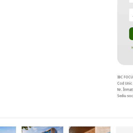
N
IBC FOCU
Cod Unic 
Nr. Înmat
Sediu soci