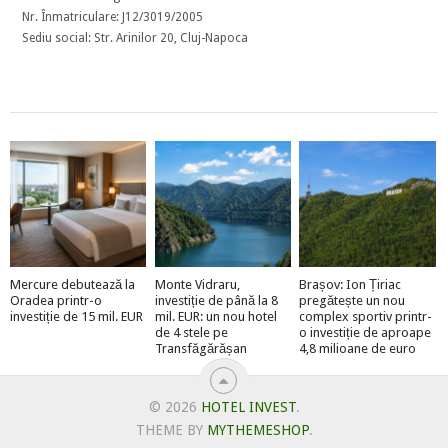
Nr. Înmatriculare: J12/3019/2005
Sediu social: Str. Arinilor 20, Cluj-Napoca
Mercure debutează la
Monte Vidraru,
Brașov: Ion Țiriac
Oradea printr-o
investiție de până la 8
pregătește un nou
investiție de 15 mil. EUR
mil. EUR: un nou hotel
complex sportiv printr-
de 4 stele pe
o investiție de aproape
Transfăgărășan
4,8 milioane de euro
© 2026
HOTEL INVEST
.
THEME BY
MYTHEMESHOP
.