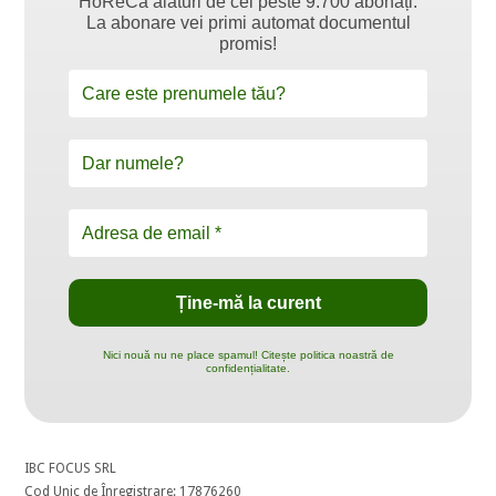
HoReCa alături de cei peste 9.700 abonați.
La abonare vei primi automat documentul
promis!
Nici nouă nu ne place spamul! Citește politica noastră de
confidențialitate.
IBC FOCUS SRL
Cod Unic de Înregistrare: 17876260