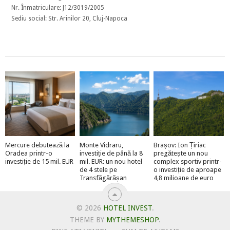
Nr. Înmatriculare: J12/3019/2005
Sediu social: Str. Arinilor 20, Cluj-Napoca
Mercure debutează la
Monte Vidraru,
Brașov: Ion Țiriac
Oradea printr-o
investiție de până la 8
pregătește un nou
investiție de 15 mil. EUR
mil. EUR: un nou hotel
complex sportiv printr-
de 4 stele pe
o investiție de aproape
Transfăgărășan
4,8 milioane de euro
© 2026
HOTEL INVEST
.
THEME BY
MYTHEMESHOP
.