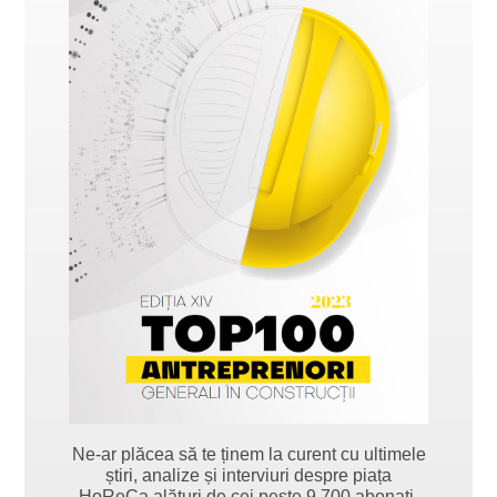
Ne-ar plăcea să te ținem la curent cu ultimele
știri, analize și interviuri despre piața
HoReCa alături de cei peste 9.700 abonați.