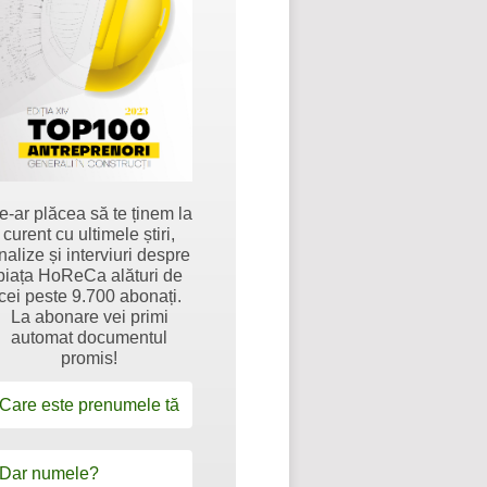
e-ar plăcea să te ținem la
curent cu ultimele știri,
nalize și interviuri despre
piața HoReCa alături de
cei peste 9.700 abonați.
La abonare vei primi
automat documentul
promis!