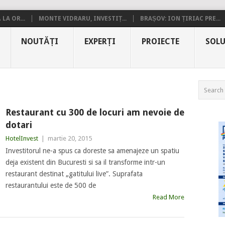
LA OR...
MONTE VIDRARU, INVESTIȚ...
BRAȘOV: ION ȚIRIAC PRE...
NOUTĂȚI
EXPERȚI
PROIECTE
SOLU
Restaurant cu 300 de locuri am nevoie de
dotari
HotelInvest
|
martie 20, 2015
Investitorul ne-a spus ca doreste sa amenajeze un spatiu
deja existent din Bucuresti si sa il transforme intr-un
restaurant destinat „gatitului live”. Suprafata
restaurantului este de 500 de
Read More