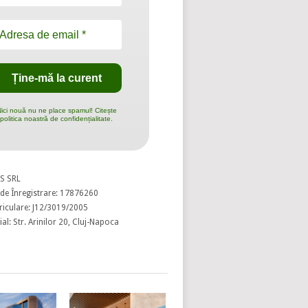
ici nouă nu ne place spamul! Citește
politica noastră de confidențialitate.
S SRL
de Înregistrare: 17876260
riculare: J12/3019/2005
al: Str. Arinilor 20, Cluj-Napoca