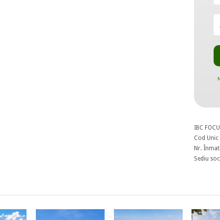
N
IBC FOCU
Cod Unic 
Nr. Înmat
Sediu soci