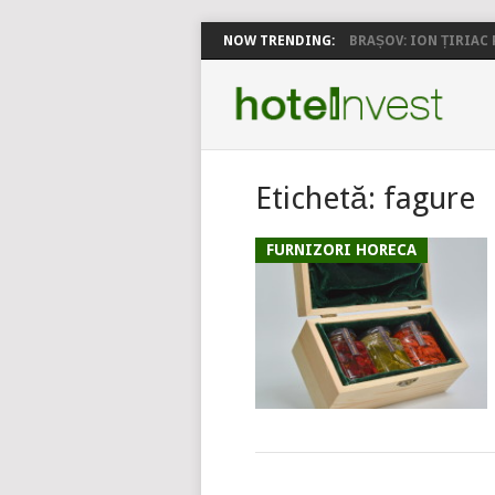
NOW TRENDING:
BRAȘOV: ION ȚIRIAC P
Etichetă:
fagure
FURNIZORI HORECA