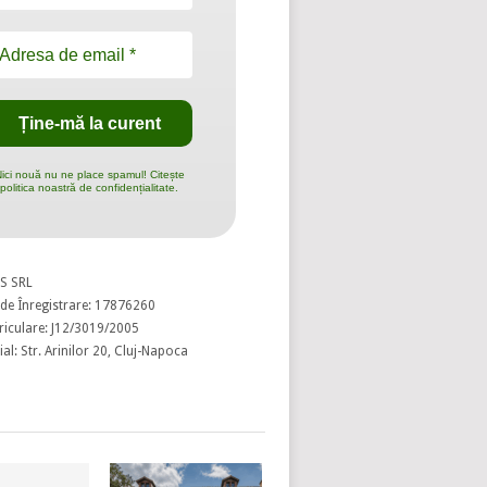
ici nouă nu ne place spamul! Citește
politica noastră de confidențialitate.
S SRL
de Înregistrare: 17876260
riculare: J12/3019/2005
al: Str. Arinilor 20, Cluj-Napoca