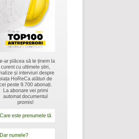
e-ar plăcea să te ținem la
curent cu ultimele știri,
nalize și interviuri despre
piața HoReCa alături de
cei peste 9.700 abonați.
La abonare vei primi
automat documentul
promis!