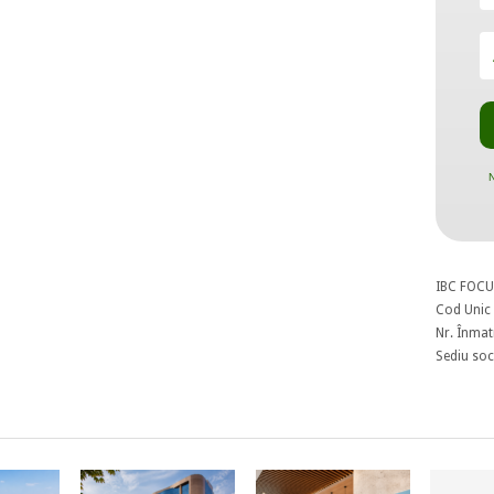
N
IBC FOCU
Cod Unic 
Nr. Înmat
Sediu soci