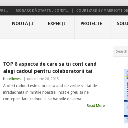
RE...
MONARC DĂ STARTUL CONST...
COURTYARD BY MARRIOTT DE.
NOUTĂȚI
EXPERȚI
PROIECTE
SOLU
TOP 6 aspecte de care sa tii cont cand
alegi cadoul pentru colaboratorii tai
HotelInvest
|
noiembrie 26, 2015
A oferi cadouri este o practica atat de veche si atat de
inradacinata in mintile noastre, incat e greu sa ne
concepem fara cadouri la sarbatorile de iarna.
Read More