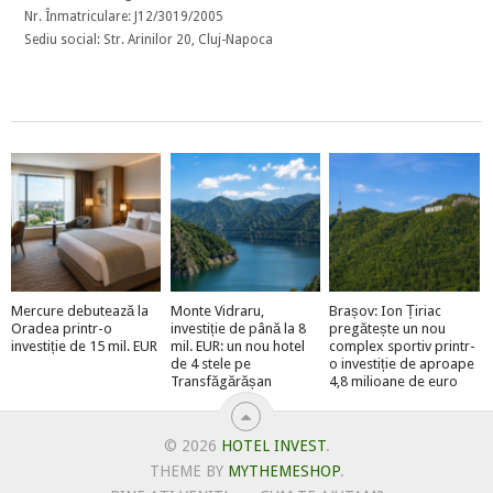
Nr. Înmatriculare: J12/3019/2005
Sediu social: Str. Arinilor 20, Cluj-Napoca
Mercure debutează la
Monte Vidraru,
Brașov: Ion Țiriac
Oradea printr-o
investiție de până la 8
pregătește un nou
investiție de 15 mil. EUR
mil. EUR: un nou hotel
complex sportiv printr-
de 4 stele pe
o investiție de aproape
Transfăgărășan
4,8 milioane de euro
© 2026
HOTEL INVEST
.
THEME BY
MYTHEMESHOP
.