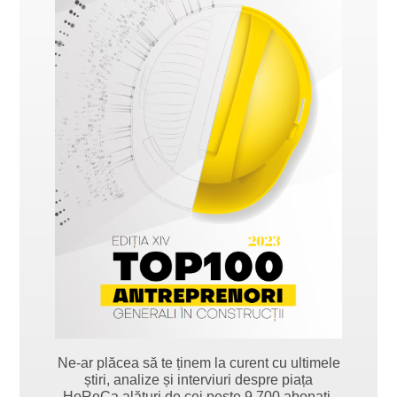
Ne-ar plăcea să te ținem la curent cu ultimele
știri, analize și interviuri despre piața
HoReCa alături de cei peste 9.700 abonați.