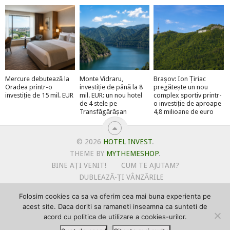
Mercure debutează la
Monte Vidraru,
Brașov: Ion Țiriac
Oradea printr-o
investiție de până la 8
pregătește un nou
investiție de 15 mil. EUR
mil. EUR: un nou hotel
complex sportiv printr-
de 4 stele pe
o investiție de aproape
Transfăgărășan
4,8 milioane de euro
© 2026
HOTEL INVEST
.
THEME BY
MYTHEMESHOP
.
BINE AȚI VENIT!
CUM TE AJUTAM?
DUBLEAZĂ-ȚI VÂNZĂRILE
OFERTE PENTRU ȘANTIERUL TĂU
Folosim cookies ca sa va oferim cea mai buna experienta pe
POLITICA DE UTILIZARE COOKIE-URI
acest site. Daca doriti sa ramaneti inseamna ca sunteti de
PRIMEȘTI GRATUIT MEGA-CADOURI LA ABONARE
acord cu politica de utilizare a cookies-urilor.
PROMOVEAZĂ-TE PE HOTELINVEST
PSPDCP