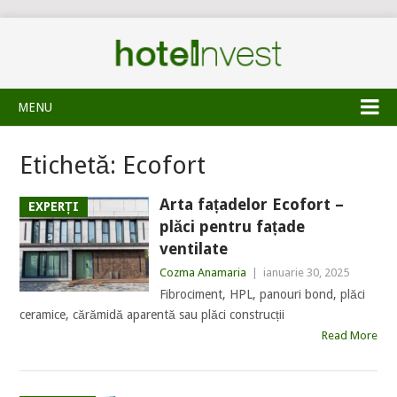
MENU
Etichetă:
Ecofort
Arta fațadelor Ecofort –
EXPERȚI
plăci pentru fațade
ventilate
Cozma Anamaria
|
ianuarie 30, 2025
Fibrociment, HPL, panouri bond, plăci
ceramice, cărămidă aparentă sau plăci construcții
Read More