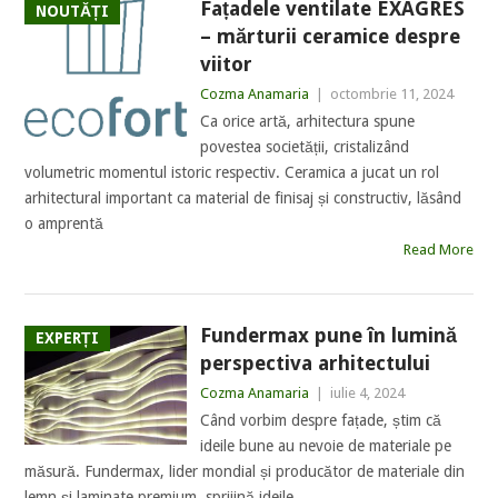
Fațadele ventilate EXAGRES
NOUTĂȚI
– mărturii ceramice despre
viitor
Cozma Anamaria
|
octombrie 11, 2024
Ca orice artă, arhitectura spune
povestea societății, cristalizând
volumetric momentul istoric respectiv. Ceramica a jucat un rol
arhitectural important ca material de finisaj și constructiv, lăsând
o amprentă
Read More
Fundermax pune în lumină
EXPERȚI
perspectiva arhitectului
Cozma Anamaria
|
iulie 4, 2024
Când vorbim despre fațade, știm că
ideile bune au nevoie de materiale pe
măsură. Fundermax, lider mondial și producător de materiale din
lemn și laminate premium, sprijină ideile