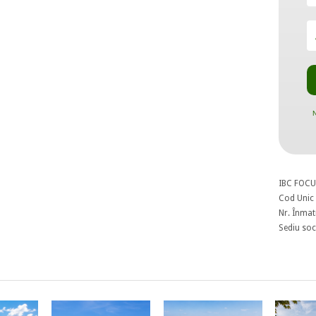
N
IBC FOCU
Cod Unic 
Nr. Înmat
Sediu soci