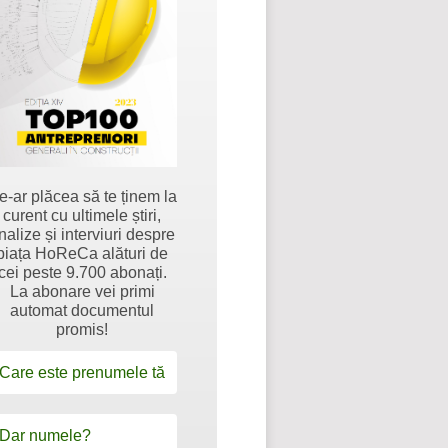
e-ar plăcea să te ținem la
curent cu ultimele știri,
nalize și interviuri despre
piața HoReCa alături de
cei peste 9.700 abonați.
La abonare vei primi
automat documentul
promis!