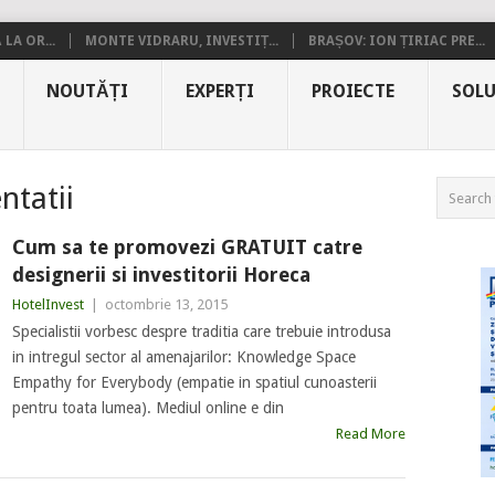
LA OR...
MONTE VIDRARU, INVESTIȚ...
BRAȘOV: ION ȚIRIAC PRE...
NOUTĂȚI
EXPERȚI
PROIECTE
SOLU
tatii
Cum sa te promovezi GRATUIT catre
designerii si investitorii Horeca
HotelInvest
|
octombrie 13, 2015
Specialistii vorbesc despre traditia care trebuie introdusa
in intregul sector al amenajarilor: Knowledge Space
Empathy for Everybody (empatie in spatiul cunoasterii
pentru toata lumea). Mediul online e din
Read More