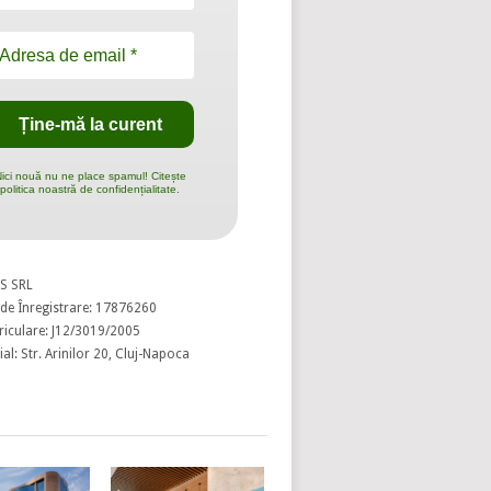
ici nouă nu ne place spamul! Citește
politica noastră de confidențialitate.
S SRL
de Înregistrare: 17876260
riculare: J12/3019/2005
al: Str. Arinilor 20, Cluj-Napoca