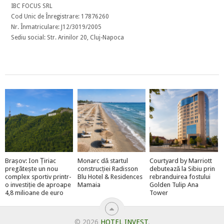
IBC FOCUS SRL
Cod Unic de Înregistrare: 17876260
Nr. Înmatriculare: J12/3019/2005
Sediu social: Str. Arinilor 20, Cluj-Napoca
Brașov: Ion Țiriac
Monarc dă startul
Courtyard by Marriott
pregătește un nou
construcției Radisson
debutează la Sibiu prin
complex sportiv printr-
Blu Hotel & Residences
rebranduirea fostului
o investiție de aproape
Mamaia
Golden Tulip Ana
4,8 milioane de euro
Tower
© 2026
HOTEL INVEST
.