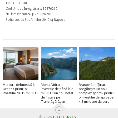
IBC FOCUS SRL
Cod Unic de Înregistrare: 17876260
Nr. Înmatriculare: J12/3019/2005
Sediu social: Str. Arinilor 20, Cluj-Napoca
Mercure debutează la
Monte Vidraru,
Brașov: Ion Țiriac
Oradea printr-o
investiție de până la 8
pregătește un nou
investiție de 15 mil. EUR
mil. EUR: un nou hotel
complex sportiv printr-
de 4 stele pe
o investiție de aproape
Transfăgărășan
4,8 milioane de euro
© 2026
HOTEL INVEST
.