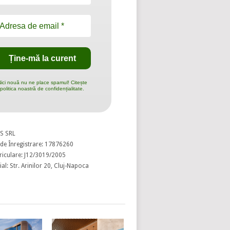
ici nouă nu ne place spamul! Citește
politica noastră de confidențialitate.
S SRL
de Înregistrare: 17876260
riculare: J12/3019/2005
al: Str. Arinilor 20, Cluj-Napoca