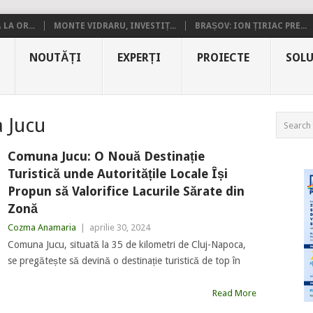
LA OR...
MONTE VIDRARU, INVESTIȚ...
BRAȘOV: ION ȚIRIAC PRE...
NOUTĂȚI
EXPERȚI
PROIECTE
SOLU
 Jucu
Comuna Jucu: O Nouă Destinație
Turistică unde Autoritățile Locale Își
Propun să Valorifice Lacurile Sărate din
Zonă
Cozma Anamaria
|
aprilie 30, 2024
Comuna Jucu, situată la 35 de kilometri de Cluj-Napoca,
se pregătește să devină o destinație turistică de top în
Read More