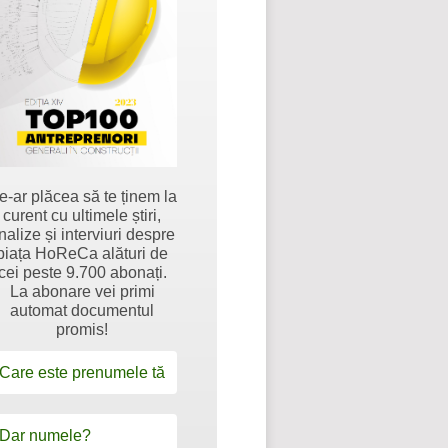
e-ar plăcea să te ținem la
curent cu ultimele știri,
nalize și interviuri despre
piața HoReCa alături de
cei peste 9.700 abonați.
La abonare vei primi
automat documentul
promis!