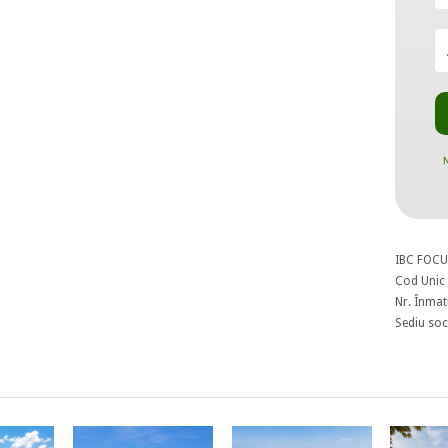
N
IBC FOCU
Cod Unic 
Nr. Înmat
Sediu soci