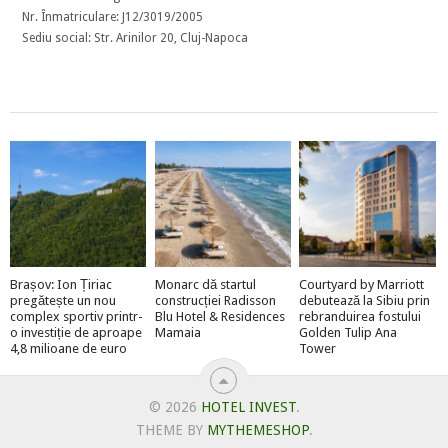
Nr. Înmatriculare: J12/3019/2005
Sediu social: Str. Arinilor 20, Cluj-Napoca
Brașov: Ion Țiriac
Monarc dă startul
Courtyard by Marriott
pregătește un nou
construcției Radisson
debutează la Sibiu prin
complex sportiv printr-
Blu Hotel & Residences
rebranduirea fostului
o investiție de aproape
Mamaia
Golden Tulip Ana
4,8 milioane de euro
Tower
© 2026
HOTEL INVEST
.
THEME BY
MYTHEMESHOP
.