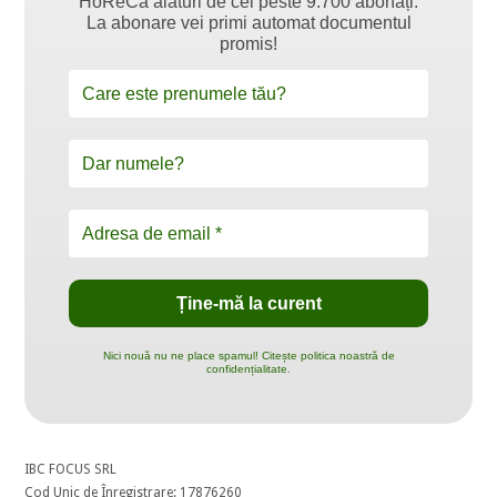
HoReCa alături de cei peste 9.700 abonați.
La abonare vei primi automat documentul
promis!
Nici nouă nu ne place spamul! Citește politica noastră de
confidențialitate.
IBC FOCUS SRL
Cod Unic de Înregistrare: 17876260