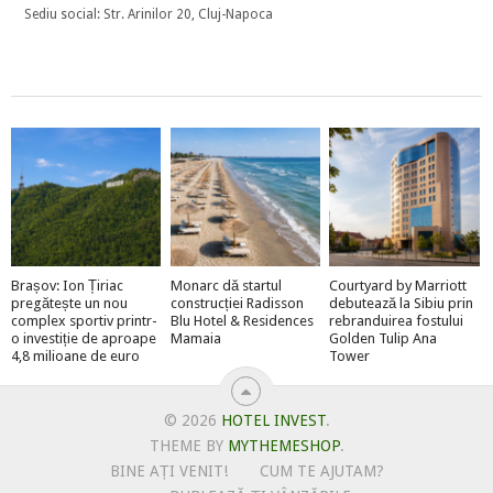
Sediu social: Str. Arinilor 20, Cluj-Napoca
Brașov: Ion Țiriac
Monarc dă startul
Courtyard by Marriott
pregătește un nou
construcției Radisson
debutează la Sibiu prin
complex sportiv printr-
Blu Hotel & Residences
rebranduirea fostului
o investiție de aproape
Mamaia
Golden Tulip Ana
4,8 milioane de euro
Tower
© 2026
HOTEL INVEST
.
THEME BY
MYTHEMESHOP
.
BINE AȚI VENIT!
CUM TE AJUTAM?