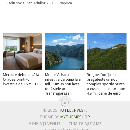
Sediu social: Str. Arinilor 20, Cluj-Napoca
Mercure debutează la
Monte Vidraru,
Brașov: Ion Țiriac
Oradea printr-o
investiție de până la 8
pregătește un nou
investiție de 15 mil. EUR
mil. EUR: un nou hotel
complex sportiv printr-
de 4 stele pe
o investiție de aproape
Transfăgărășan
4,8 milioane de euro
© 2026
HOTEL INVEST
.
THEME BY
MYTHEMESHOP
.
BINE AȚI VENIT!
CUM TE AJUTAM?