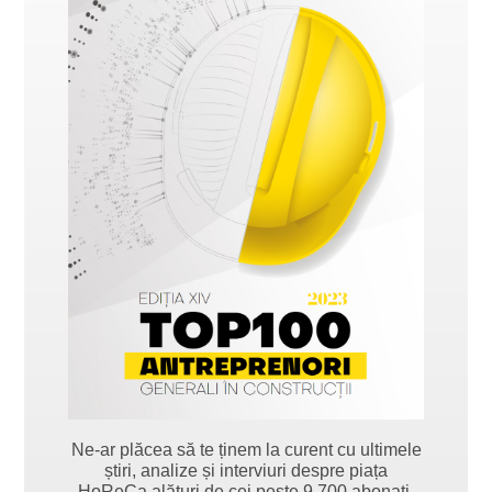
Ne-ar plăcea să te ținem la curent cu ultimele
știri, analize și interviuri despre piața
HoReCa alături de cei peste 9.700 abonați.