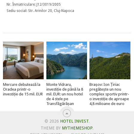
Nr. Înmatriculare: J12/3019/2005
Sediu social: Str. Arinilor 20, Cluj-Napoca
Mercure debutează la
Monte Vidraru,
Brașov: Ion Țiriac
Oradea printr-o
investiție de până la 8
pregătește un nou
investiție de 15 mil. EUR
mil. EUR: un nou hotel
complex sportiv printr-
de 4 stele pe
o investiție de aproape
Transfăgărășan
4,8 milioane de euro
© 2026
HOTEL INVEST
.
THEME BY
MYTHEMESHOP
.