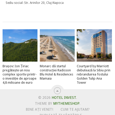
Sediu social: Str. Arinilor 20, Cluj-Napoca
Brașov: Ion Țiriac
Monarc dă startul
Courtyard by Marriott
pregătește un nou
construcției Radisson
debutează la Sibiu prin
complex sportiv printr-
Blu Hotel & Residences
rebranduirea fostului
o investiție de aproape
Mamaia
Golden Tulip Ana
4,8 milioane de euro
Tower
© 2026
HOTEL INVEST
.
THEME BY
MYTHEMESHOP
.
BINE AȚI VENIT!
CUM TE AJUTAM?