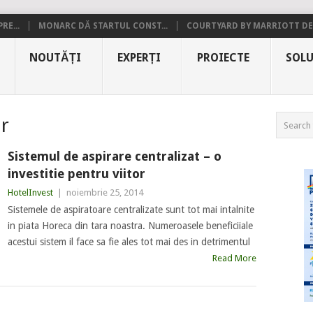
RE...
MONARC DĂ STARTUL CONST...
COURTYARD BY MARRIOTT DE.
NOUTĂȚI
EXPERȚI
PROIECTE
SOLU
or
Sistemul de aspirare centralizat – o
investitie pentru viitor
HotelInvest
|
noiembrie 25, 2014
Sistemele de aspiratoare centralizate sunt tot mai intalnite
in piata Horeca din tara noastra. Numeroasele beneficiiale
acestui sistem il face sa fie ales tot mai des in detrimentul
Read More