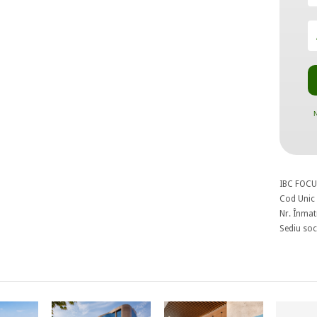
N
IBC FOCU
Cod Unic 
Nr. Înmat
Sediu soci