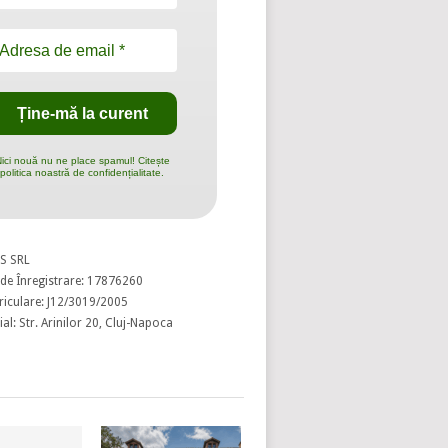
ici nouă nu ne place spamul! Citește
politica noastră de confidențialitate.
S SRL
de Înregistrare: 17876260
riculare: J12/3019/2005
al: Str. Arinilor 20, Cluj-Napoca