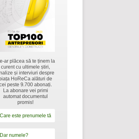
e-ar plăcea să te ținem la
curent cu ultimele știri,
nalize și interviuri despre
piața HoReCa alături de
cei peste 9.700 abonați.
La abonare vei primi
automat documentul
promis!