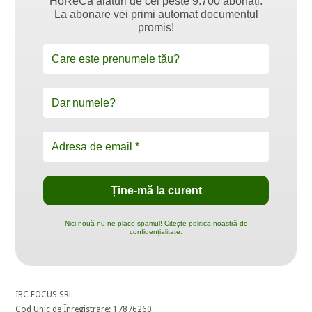
HoReCa alături de cei peste 9.700 abonați.
La abonare vei primi automat documentul
promis!
Nici nouă nu ne place spamul! Citește politica noastră de
confidențialitate.
IBC FOCUS SRL
Cod Unic de Înregistrare: 17876260