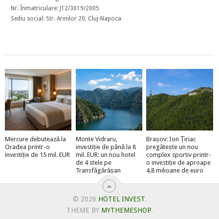
Nr. Înmatriculare: J12/3019/2005
Sediu social: Str. Arinilor 20, Cluj-Napoca
Mercure debutează la
Monte Vidraru,
Brașov: Ion Țiriac
Oradea printr-o
investiție de până la 8
pregătește un nou
investiție de 15 mil. EUR
mil. EUR: un nou hotel
complex sportiv printr-
de 4 stele pe
o investiție de aproape
Transfăgărășan
4,8 milioane de euro
© 2026
HOTEL INVEST
.
THEME BY
MYTHEMESHOP
.