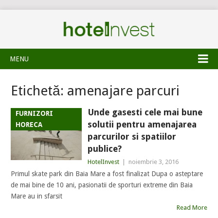
MENU
Etichetă:
amenajare parcuri
Unde gasesti cele mai bune
FURNIZORI
solutii pentru amenajarea
HORECA
parcurilor si spatiilor
publice?
HotelInvest
|
noiembrie 3, 2016
Primul skate park din Baia Mare a fost finalizat Dupa o asteptare
de mai bine de 10 ani, pasionatii de sporturi extreme din Baia
Mare au in sfarsit
Read More