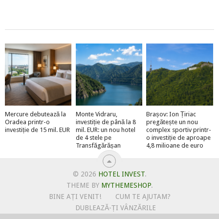
Mercure debutează la
Monte Vidraru,
Brașov: Ion Țiriac
Oradea printr-o
investiție de până la 8
pregătește un nou
investiție de 15 mil. EUR
mil. EUR: un nou hotel
complex sportiv printr-
de 4 stele pe
o investiție de aproape
Transfăgărășan
4,8 milioane de euro
© 2026
HOTEL INVEST
.
THEME BY
MYTHEMESHOP
.
BINE AȚI VENIT!
CUM TE AJUTAM?
DUBLEAZĂ-ȚI VÂNZĂRILE
OFERTE PENTRU ȘANTIERUL TĂU