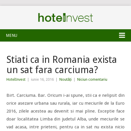
MENU
Stiati ca in Romania exista
un sat fara carciuma?
HotelInvest
|
iunie 16, 2016
|
Noutăți
|
Niciun comentariu
Birt. Carciuma. Bar. Oricum i-ai spune, stii ca e nelipsit din
orice asezare urbana sau rurala, iar cu meciurile de la Euro
2016, zilele acestea au devenit si mai pline. Exceptie face
doar localitatea Limba din judetul Alba, unde meciurile se
vad acasa, intre prieteni, pentru ca in sat nu exista nicio