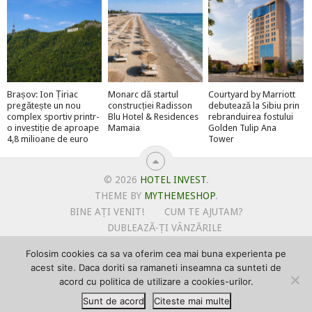
Brașov: Ion Țiriac
Monarc dă startul
Courtyard by Marriott
pregătește un nou
construcției Radisson
debutează la Sibiu prin
complex sportiv printr-
Blu Hotel & Residences
rebranduirea fostului
o investiție de aproape
Mamaia
Golden Tulip Ana
4,8 milioane de euro
Tower
© 2026
HOTEL INVEST
.
THEME BY
MYTHEMESHOP
.
BINE AȚI VENIT!
CUM TE AJUTAM?
DUBLEAZĂ-ȚI VÂNZĂRILE
OFERTE PENTRU ȘANTIERUL TĂU
Folosim cookies ca sa va oferim cea mai buna experienta pe
POLITICA DE UTILIZARE COOKIE-URI
acest site. Daca doriti sa ramaneti inseamna ca sunteti de
PRIMEȘTI GRATUIT MEGA-CADOURI LA ABONARE
acord cu politica de utilizare a cookies-urilor.
PROMOVEAZĂ-TE PE HOTELINVEST
PSPDCP
Sunt de acord
Citeste mai multe
TERMENI SI CONDITII