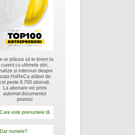
e-ar plăcea să te ținem la
curent cu ultimele știri,
nalize și interviuri despre
piața HoReCa alături de
cei peste 9.700 abonați.
La abonare vei primi
automat documentul
promis!