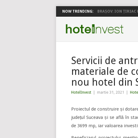
NOW TRENDING:
BRAȘOV: ION ȚIRIAC P
Servicii de ant
materiale de co
nou hotel din
HotelInvest
|
martie 31, 2021
|
Hote
Proiectul de construire și dota
județul Suceava și se află în st
de 3699 mp, iar valoarea invest
Beneficiarul proiectului menți