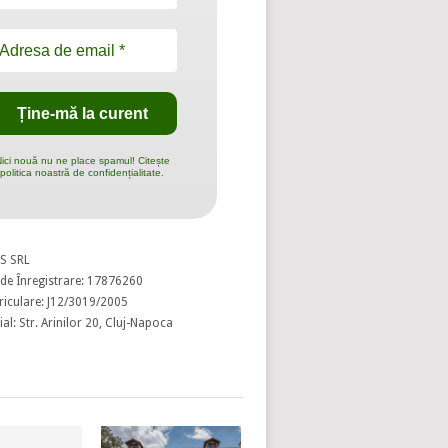
ici nouă nu ne place spamul! Citește
politica noastră de confidențialitate.
S SRL
de Înregistrare: 17876260
riculare: J12/3019/2005
al: Str. Arinilor 20, Cluj-Napoca