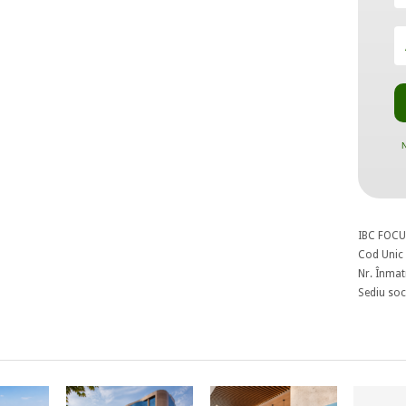
N
IBC FOCU
Cod Unic 
Nr. Înmat
Sediu soci