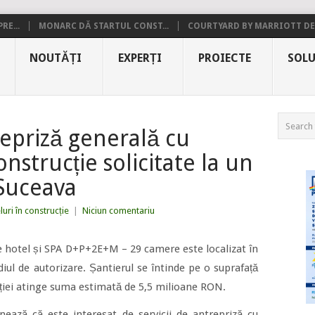
RE...
MONARC DĂ STARTUL CONST...
COURTYARD BY MARRIOTT DE.
NOUTĂȚI
EXPERȚI
PROIECTE
SOLU
repriză generală cu
nstrucție solicitate la un
 Suceava
luri în construcție
|
Niciun comentariu
re hotel și SPA D+P+2E+M – 29 camere este localizat în
adiul de autorizare. Șantierul se întinde pe o suprafață
iției atinge suma estimată de 5,5 milioane RON.
onează că este interesat de servicii de antrepriză cu