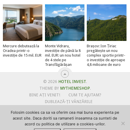
Mercure debutează la
Monte Vidraru,
Brașov: Ion Țiriac
Oradea printr-o
investiție de până la 8
pregătește un nou
investiție de 15 mil. EUR
mil. EUR: un nou hotel
complex sportiv printr-
de 4 stele pe
o investiție de aproape
Transfăgărășan
4,8 milioane de euro
© 2026
HOTEL INVEST
.
THEME BY
MYTHEMESHOP
.
BINE AȚI VENIT!
CUM TE AJUTAM?
DUBLEAZĂ-ȚI VÂNZĂRILE
OFERTE PENTRU ȘANTIERUL TĂU
Folosim cookies ca sa va oferim cea mai buna experienta pe
POLITICA DE UTILIZARE COOKIE-URI
acest site. Daca doriti sa ramaneti inseamna ca sunteti de
PRIMEȘTI GRATUIT MEGA-CADOURI LA ABONARE
acord cu politica de utilizare a cookies-urilor.
PROMOVEAZĂ-TE PE HOTELINVEST
PSPDCP