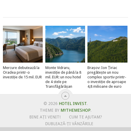
Mercure debutează la
Monte Vidraru,
Brașov: Ion Țiriac
Oradea printr-o
investiție de până la 8
pregătește un nou
investiție de 15 mil. EUR
mil. EUR: un nou hotel
complex sportiv printr-
de 4 stele pe
o investiție de aproape
Transfăgărășan
4,8 milioane de euro
© 2026
HOTEL INVEST
.
THEME BY
MYTHEMESHOP
.
BINE AȚI VENIT!
CUM TE AJUTAM?
DUBLEAZĂ-ȚI VÂNZĂRILE
OFERTE PENTRU ȘANTIERUL TĂU