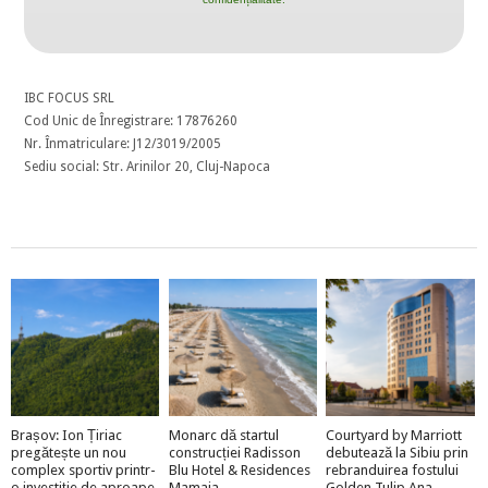
IBC FOCUS SRL
Cod Unic de Înregistrare: 17876260
Nr. Înmatriculare: J12/3019/2005
Sediu social: Str. Arinilor 20, Cluj-Napoca
Brașov: Ion Țiriac
Monarc dă startul
Courtyard by Marriott
pregătește un nou
construcției Radisson
debutează la Sibiu prin
complex sportiv printr-
Blu Hotel & Residences
rebranduirea fostului
o investiție de aproape
Mamaia
Golden Tulip Ana