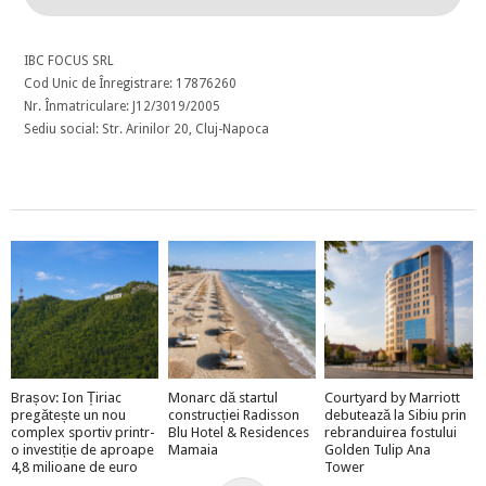
IBC FOCUS SRL
Cod Unic de Înregistrare: 17876260
Nr. Înmatriculare: J12/3019/2005
Sediu social: Str. Arinilor 20, Cluj-Napoca
Brașov: Ion Țiriac
Monarc dă startul
Courtyard by Marriott
pregătește un nou
construcției Radisson
debutează la Sibiu prin
complex sportiv printr-
Blu Hotel & Residences
rebranduirea fostului
o investiție de aproape
Mamaia
Golden Tulip Ana
4,8 milioane de euro
Tower