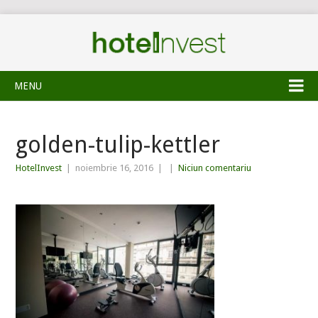
MENU
golden-tulip-kettler
HotelInvest
|
noiembrie 16, 2016
|
|
Niciun comentariu