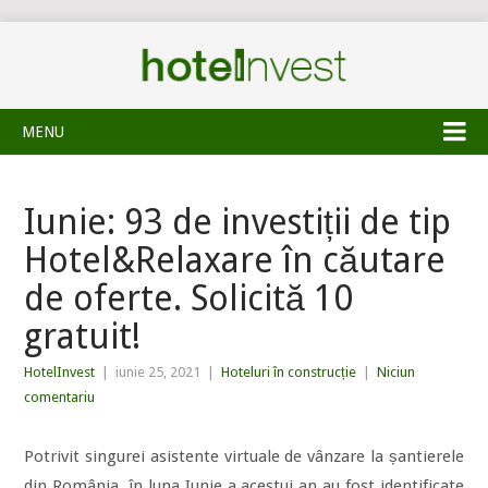
MENU
Iunie: 93 de investiții de tip
Hotel&Relaxare în căutare
de oferte. Solicită 10
gratuit!
HotelInvest
|
iunie 25, 2021
|
Hoteluri în construcție
|
Niciun
comentariu
Potrivit singurei asistente virtuale de vânzare la șantierele
din România, în luna Iunie a acestui an au fost identificate