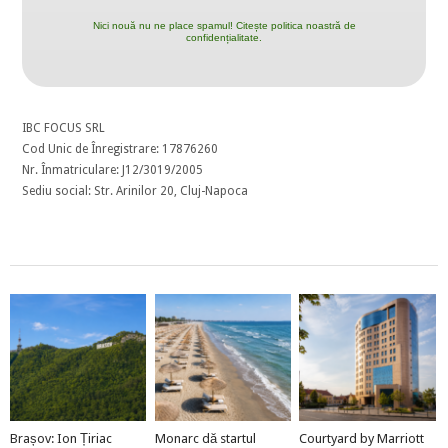
Nici nouă nu ne place spamul! Citește politica noastră de
confidențialitate.
IBC FOCUS SRL
Cod Unic de Înregistrare: 17876260
Nr. Înmatriculare: J12/3019/2005
Sediu social: Str. Arinilor 20, Cluj-Napoca
Brașov: Ion Țiriac
Monarc dă startul
Courtyard by Marriott