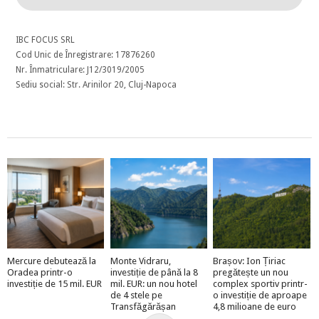
IBC FOCUS SRL
Cod Unic de Înregistrare: 17876260
Nr. Înmatriculare: J12/3019/2005
Sediu social: Str. Arinilor 20, Cluj-Napoca
Mercure debutează la
Monte Vidraru,
Brașov: Ion Țiriac
Oradea printr-o
investiție de până la 8
pregătește un nou
investiție de 15 mil. EUR
mil. EUR: un nou hotel
complex sportiv printr-
de 4 stele pe
o investiție de aproape
Transfăgărășan
4,8 milioane de euro