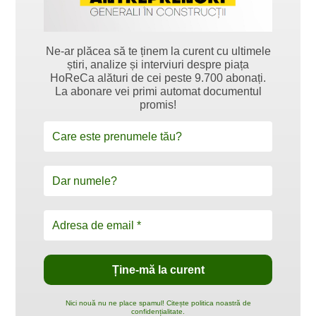
Ne-ar plăcea să te ținem la curent cu ultimele
știri, analize și interviuri despre piața
HoReCa alături de cei peste 9.700 abonați.
La abonare vei primi automat documentul
promis!
Nici nouă nu ne place spamul! Citește politica noastră de
confidențialitate.