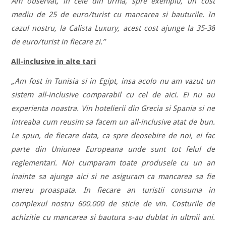
Am observat, in cele din urma, spre exemplu, un cost
mediu de 25 de euro/turist cu mancarea si bauturile. In
cazul nostru, la Calista Luxury, acest cost ajunge la 35-38
de euro/turist in fiecare zi.”
All-inclusive in alte tari
„Am fost in Tunisia si in Egipt, insa acolo nu am vazut un
sistem all-inclusive comparabil cu cel de aici. Ei nu au
experienta noastra. Vin hotelierii din Grecia si Spania si ne
intreaba cum reusim sa facem un all-inclusive atat de bun.
Le spun, de fiecare data, ca spre deosebire de noi, ei fac
parte din Uniunea Europeana unde sunt tot felul de
reglementari. Noi cumparam toate produsele cu un an
inainte sa ajunga aici si ne asiguram ca mancarea sa fie
mereu proaspata. In fiecare an turistii consuma in
complexul nostru 600.000 de sticle de vin. Costurile de
achizitie cu mancarea si bautura s-au dublat in ultmii ani.