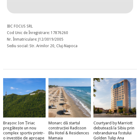
IBC FOCUS SRL
Cod Unic de Înregistrare: 17876260
Nr. Înmatriculare: J12/3019/2005
Sediu social: Str. Arinilor 20, Cluj-Napoca
Brașov: Ion Țiriac
Monarc dă startul
Courtyard by Marriott
pregătește un nou
construcției Radisson
debutează la Sibiu prin
complex sportiv printr-
Blu Hotel & Residences
rebranduirea fostului
o investiție de aproape
Mamaia
Golden Tulip Ana