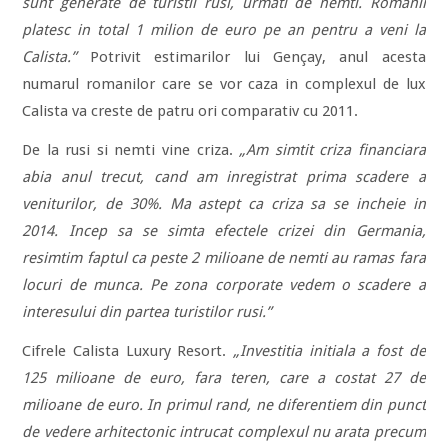
sunt generate de turistii rusi, urmati de nemti. Romanii
platesc in total 1 milion de euro pe an pentru a veni la
Calista.”
Potrivit estimarilor lui Gençay, anul acesta
numarul romanilor care se vor caza in complexul de lux
Calista va creste de patru ori comparativ cu 2011.
De la rusi si nemti vine criza.
„Am simtit criza financiara
abia anul trecut, cand am inregistrat prima scadere a
veniturilor, de 30%. Ma astept ca criza sa se incheie in
2014. Incep sa se simta efectele crizei din Germania,
resimtim faptul ca peste 2 milioane de nemti au ramas fara
locuri de munca. Pe zona corporate vedem o scadere a
interesului din partea turistilor rusi.”
Cifrele Calista Luxury Resort.
„Investitia initiala a fost de
125 milioane de euro, fara teren, care a costat 27 de
milioane de euro. In primul rand, ne diferentiem din punct
de vedere arhitectonic intrucat complexul nu arata precum