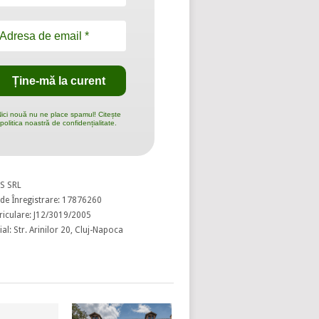
ici nouă nu ne place spamul! Citește
politica noastră de confidențialitate.
S SRL
de Înregistrare: 17876260
riculare: J12/3019/2005
al: Str. Arinilor 20, Cluj-Napoca