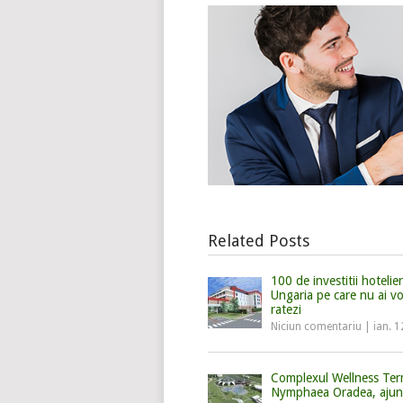
Related Posts
100 de investitii hotelie
Ungaria pe care nu ai vo
ratezi
Niciun comentariu
|
ian. 1
Complexul Wellness Ter
Nymphaea Oradea, ajun