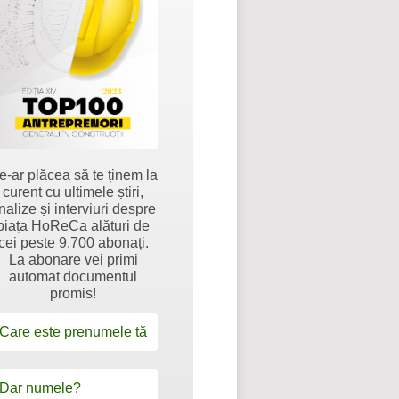
e-ar plăcea să te ținem la
curent cu ultimele știri,
nalize și interviuri despre
piața HoReCa alături de
cei peste 9.700 abonați.
La abonare vei primi
automat documentul
promis!