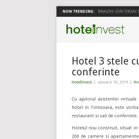
NOW TRENDING:
BRAȘOV: ION ȚIRIAC P
Hotel 3 stele c
conferinte
HotelInvest
|
ianuarie 18, 2019
|
Hot
Cu ajutorul asistentei virtual
hotel in Timisoara, este vorba
restaurant si sali de conferinte.
Hotelul nou construit, situat in
200 de camere si apartamente, 