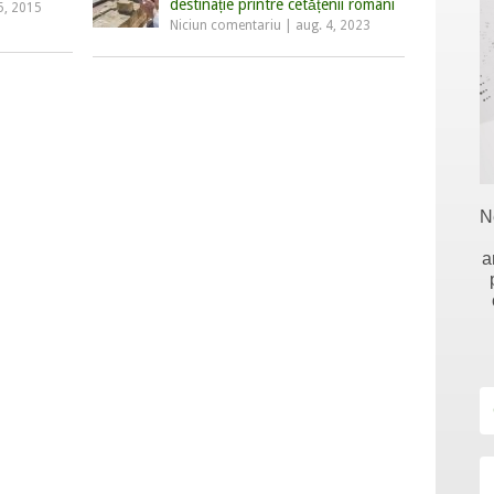
destinație printre cetățenii români
5, 2015
Niciun comentariu
|
aug. 4, 2023
N
a