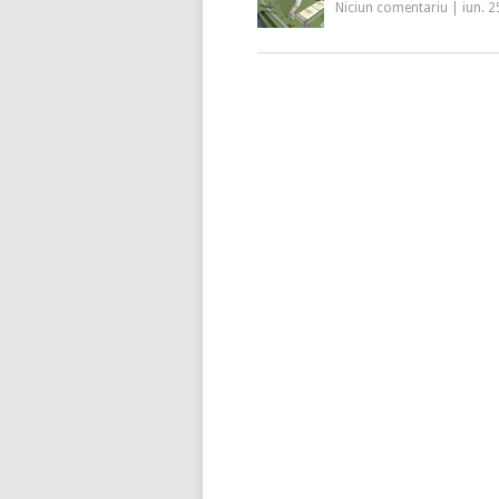
Niciun comentariu
|
iun. 2