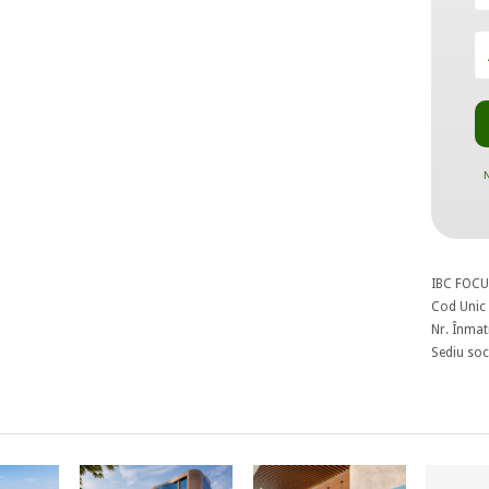
N
IBC FOCU
Cod Unic 
Nr. Înmat
Sediu soci