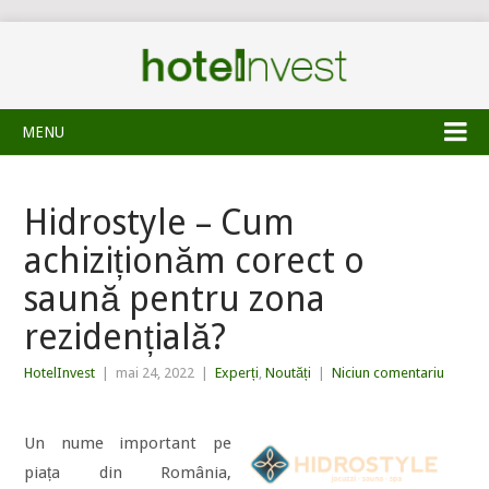
MENU
Hidrostyle – Cum
achiziționăm corect o
saună pentru zona
rezidențială?
HotelInvest
|
mai 24, 2022
|
Experți
,
Noutăți
|
Niciun comentariu
Un nume important pe
piața din România,