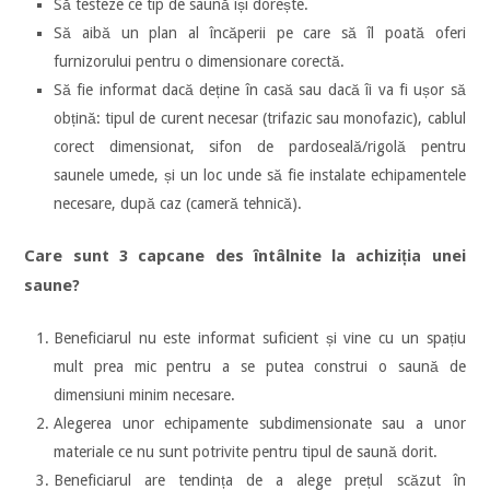
Să testeze ce tip de saună își dorește.
Să aibă un plan al încăperii pe care să îl poată oferi
furnizorului pentru o dimensionare corectă.
Să fie informat dacă deține în casă sau dacă îi va fi ușor să
obțină: tipul de curent necesar (trifazic sau monofazic), cablul
corect dimensionat, sifon de pardoseală/rigolă pentru
saunele umede, și un loc unde să fie instalate echipamentele
necesare, după caz (cameră tehnică).
Care sunt 3 capcane des întâlnite la achiziția unei
saune?
Beneficiarul nu este informat suficient și vine cu un spațiu
mult prea mic pentru a se putea construi o saună de
dimensiuni minim necesare.
Alegerea unor echipamente subdimensionate sau a unor
materiale ce nu sunt potrivite pentru tipul de saună dorit.
Beneficiarul are tendința de a alege prețul scăzut în