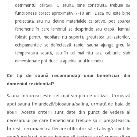
detrimentul calității. O saună bine construită trebuie să
funcționeze corect aproximativ 7-10 ani. Dacă nu este bine
proiectată sau nu deține materialele calitative, pot apărea
fenomene în care lambriul se desprinde sau crapă, lemnul
folosit pentru mobilare nu suportă greutatea utilizatorilor,
echipamentele se defectează rapid, sauna ajunge greu la
temperatura setată, sau în cel mai rău caz, cablurile slab
dimensionate pot duce la apariția unui incendiu.
Ce tip de saună recomandați unui beneficiar din
domeniul rezidențial?
Sauna infraroșu este cel mai simplu de utilizat. Urmează
apoi sauna finlandeză/biosauna/salina, urmată de baia de
aburi. Aceste criterii sunt date din punct de vedere al
necesarului pe care beneficiarul trebuie să îl pregătească.
În rest, recomand ca fiecare utilizator să-și aleagă tipul de
saună preferat, dar nu înainte să testeze ca să cunoască ce