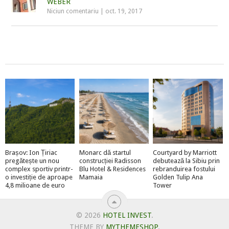
WEBER
Niciun comentariu
|
oct. 19, 2017
Brașov: Ion Țiriac
Monarc dă startul
Courtyard by Marriott
pregătește un nou
construcției Radisson
debutează la Sibiu prin
complex sportiv printr-
Blu Hotel & Residences
rebranduirea fostului
o investiție de aproape
Mamaia
Golden Tulip Ana
4,8 milioane de euro
Tower
© 2026
HOTEL INVEST
.
THEME BY
MYTHEMESHOP
.