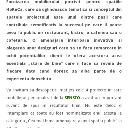
Furnizarea mobilierului potrivit pentru spatiile
HoReCa, care sa oglindeasca tematica si conceptul din
spatele proiectului este unul dintre pasii care
contribuie semnificativ la succesul pe care il poate
avea la public un restaurant, bistro, o cafenea sau o
cofetarie. O amenajare interioara inovativa si
alegerea unor designuri care sa se faca remarcate in
ochii potentialilor clienti le ofera acestora acea
esentiala „stare de bine” care ii face sa revina de
fiecare data cand doresc sa aiba parte de o
experienta deosebita.
Va invitam sa descoperiti mai jos cele 4 proiecte in care
mobilierul personalizat de la
SENSIO
a avut un important
cuvant de spus in rezultatul final. Nu este deloc o
intamplare ca toate au fost nominalizate anul acesta la
categoria „Cea mai buna amenajare a unui spatiu public” la