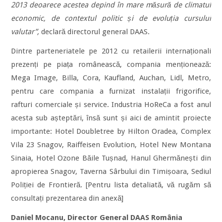
2013 deoarece acestea depind în mare măsură de climatul
economic, de contextul politic și de evoluția cursului
valutar”,
declară directorul general DAAS.
Dintre parteneriatele pe 2012 cu retailerii internaționali
prezenți pe piața românească, compania menționează:
Mega Image, Billa, Cora, Kaufland, Auchan, Lidl, Metro,
pentru care compania a furnizat instalații frigorifice,
rafturi comerciale și service. Industria HoReCa a fost anul
acesta sub așteptări, însă sunt și aici de amintit proiecte
importante: Hotel Doubletree by Hilton Oradea, Complex
Vila 23 Snagov, Raiffeisen Evolution, Hotel New Montana
Sinaia, Hotel Ozone Băile Tușnad, Hanul Ghermănești din
apropierea Snagov, Taverna Sârbului din Timișoara, Sediul
Poliției de Frontieră. [Pentru lista detaliată, vă rugăm să
consultați prezentarea din anexă]
Daniel Mocanu, Director General DAAS România