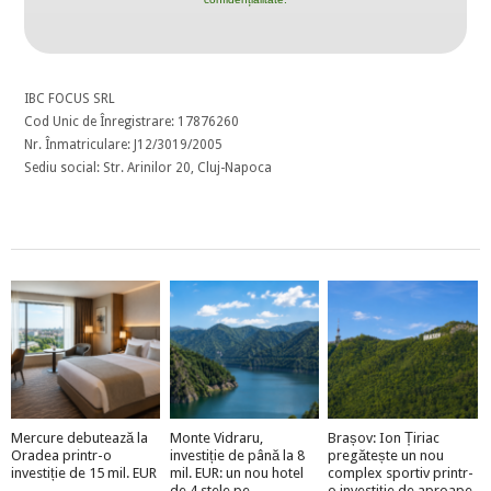
IBC FOCUS SRL
Cod Unic de Înregistrare: 17876260
Nr. Înmatriculare: J12/3019/2005
Sediu social: Str. Arinilor 20, Cluj-Napoca
Mercure debutează la
Monte Vidraru,
Brașov: Ion Țiriac
Oradea printr-o
investiție de până la 8
pregătește un nou
investiție de 15 mil. EUR
mil. EUR: un nou hotel
complex sportiv printr-
de 4 stele pe
o investiție de aproape