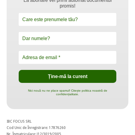
La abonare vei primi automat documentul
promis!
Nici nouă nu ne place spamul! Citește politica noastră de
confidențialitate.
IBC FOCUS SRL
Cod Unic de Înregistrare: 17876260
Nr. Înmatriculare: J12/3019/2005