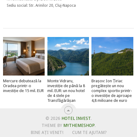
Sediu social: Str. Arinilor 20, Cluj-Napoca
Mercure debutează la
Monte Vidraru,
Brașov: Ion Țiriac
Oradea printr-o
investiție de până la 8
pregătește un nou
investiție de 15 mil. EUR
mil. EUR: un nou hotel
complex sportiv printr-
de 4 stele pe
o investiție de aproape
Transfăgărășan
4,8 milioane de euro
© 2026
HOTEL INVEST
.
THEME BY
MYTHEMESHOP
.
BINE AȚI VENIT!
CUM TE AJUTAM?