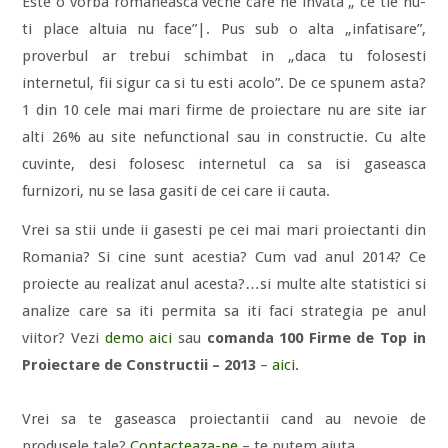
Este o vorba romaneasca veche care ne invata „ ce tie nu-
ti place altuia nu face”|. Pus sub o alta „infatisare”,
proverbul ar trebui schimbat in „daca tu folosesti
internetul, fii sigur ca si tu esti acolo”. De ce spunem asta?
1 din 10 cele mai mari firme de proiectare nu are site iar
alti 26% au site nefunctional sau in constructie. Cu alte
cuvinte, desi folosesc internetul ca sa isi gaseasca
furnizori, nu se lasa gasiti de cei care ii cauta.
Vrei sa stii unde ii gasesti pe cei mai mari proiectanti din
Romania? Si cine sunt acestia? Cum vad anul 2014? Ce
proiecte au realizat anul acesta?…si multe alte statistici si
analize care sa iti permita sa iti faci strategia pe anul
viitor? Vezi
demo aici
sau
comanda 100 Firme de Top in
Proiectare de Constructii – 2013
–
aici.
Vrei sa te gaseasca proiectantii cand au nevoie de
produsele tale?
Contacteaza-ne
– te putem ajuta.