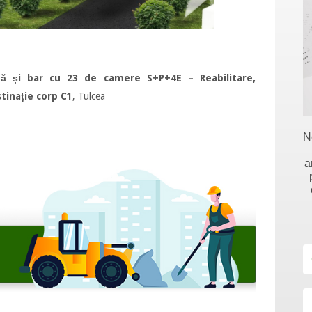
nă și bar cu 23 de camere S+P+4E – Reabilitare,
tinație corp C1
, Tulcea
N
a