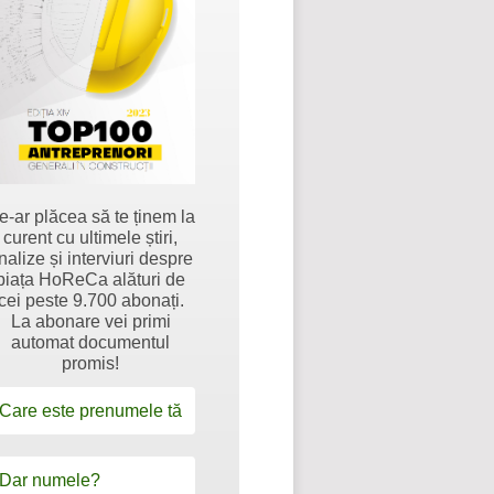
e-ar plăcea să te ținem la
curent cu ultimele știri,
nalize și interviuri despre
piața HoReCa alături de
cei peste 9.700 abonați.
La abonare vei primi
automat documentul
promis!