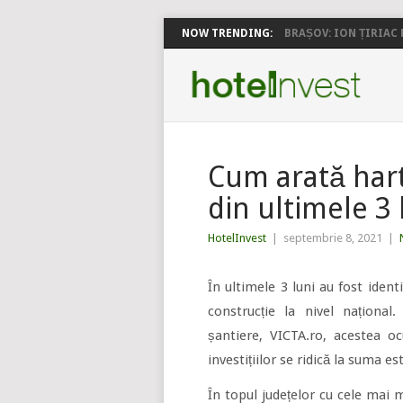
NOW TRENDING:
BRAȘOV: ION ȚIRIAC P
Cum arată har
din ultimele 3 
HotelInvest
|
septembrie 8, 2021
|
În ultimele 3 luni au fost iden
construcție la nivel național.
șantiere, VICTA.ro, acestea o
investițiilor se ridică la suma es
În topul județelor cu cele mai m