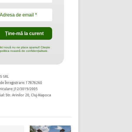
ici nouă nu ne place spamul! Citește
politica noastră de confidențialitate.
S SRL
de Înregistrare: 17876260
riculare: J12/3019/2005
al: Str. Arinilor 20, Cluj-Napoca