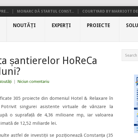
RE...
MONARC DĂ STARTUL CONST...
COURTYARD BY MARRIOTT DE.
NOUTĂȚI
EXPERȚI
PROIECTE
SOLU
ta șantierelor HoReCa
luni?
Noutăți
|
Niciun comentariu
tificate 305 proiecte din domeniul Hotel & Relaxare în
 Potrivit singurei asistente virtuale de vânzare la
cupă o suprafață de 4,36 milioane mp, iar valoarea
timată de 12,52 miliarde lei.
ulte astfel de investiții se poziționează Constanța (35