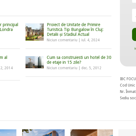
r principal
Proiect de Unitate de Primire
 Londra
Turistică Tip Bungalow în Cluj:
Detalii și Stadiul Actual
Niciun comentariu
|
iul. 4, 2024
N
sm al
Cum sa construiesti un hotel de 30
de etaje in 15 zile?
12, 2014
Niciun comentariu
|
dec. 5, 2012
IBC FOCU
Cod Unic 
Nr. Înmat
Sediu soci