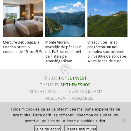
Mercure debutează la
Monte Vidraru,
Brașov: Ion Țiriac
Oradea printr-o
investiție de până la 8
pregătește un nou
investiție de 15 mil. EUR
mil. EUR: un nou hotel
complex sportiv printr-
de 4 stele pe
o investiție de aproape
Transfăgărășan
4,8 milioane de euro
© 2026
HOTEL INVEST
.
THEME BY
MYTHEMESHOP
.
BINE AȚI VENIT!
CUM TE AJUTAM?
DUBLEAZĂ-ȚI VÂNZĂRILE
OFERTE PENTRU ȘANTIERUL TĂU
Folosim cookies ca sa va oferim cea mai buna experienta pe
POLITICA DE UTILIZARE COOKIE-URI
acest site. Daca doriti sa ramaneti inseamna ca sunteti de
PRIMEȘTI GRATUIT MEGA-CADOURI LA ABONARE
acord cu politica de utilizare a cookies-urilor.
PROMOVEAZĂ-TE PE HOTELINVEST
PSPDCP
Sunt de acord
Citeste mai multe