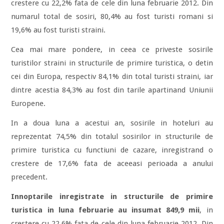
crestere cu 22,2% fata de cele din luna februarie 2012. Din
numarul total de sosiri, 80,4% au fost turisti romani si
19,6% au fost turisti straini.
Cea mai mare pondere, in ceea ce priveste sosirile
turistilor straini in structurile de primire turistica, o detin
cei din Europa, respectiv 84,1% din total turisti straini, iar
dintre acestia 84,3% au fost din tarile apartinand Uniunii
Europene.
In a doua luna a acestui an, sosirile in hoteluri au
reprezentat 74,5% din totalul sosirilor in structurile de
primire turistica cu functiuni de cazare, inregistrand o
crestere de 17,6% fata de aceeasi perioada a anului
precedent.
Innoptarile inregistrate in structurile de primire
turistica in luna februarie au insumat 849,9 mii
, in
crestere cu 22,6% fata de cele din luna februarie 2012. Din