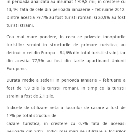
in perioada analizata au insumat 1709,8 mii, in crestere cu
13,4% fata de cele din perioada ianuaerie – februarie 2012.
Dintre acestia 79,1% au fost turisti romani si 20,9% au fost
turisti straini.
Cea mai mare pondere, in ceea ce priveste innoptarile
turistilor straini in structurile de primare turistica, au
detinut-o cei din Europa – 84,6% din total turisti straini, iar
din acestia 77,5% au fost din tarile apartinand Uniunii
Europene.
Durata medie a sederii in perioada ianuarie – februarie a
fost de 1,9 zile la turistii romani, in timp ce la turistii
straini a fost de 2,1 zile.
Indicele de utilizare neta a locurilor de cazare a fost de
17% pe total structuri de
cazare turistica, in crestere cu 0,7% fata de aceeasi
perioada din 2012. Indici mai mari de utilizare a locurilor