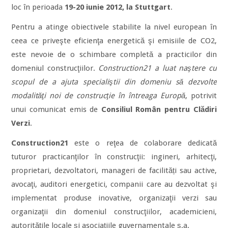
loc în perioada
19-20 iunie 2012, la Stuttgart
.
Pentru a atinge obiectivele stabilite la nivel european în
ceea ce priveşte eficienţa energetică şi emisiile de CO2,
este nevoie de o schimbare completă a practicilor din
domeniul construcţiilor.
Construction21 a luat naştere cu
scopul de a ajuta specialiştii din domeniu să dezvolte
modalităţi noi de construcţie în întreaga Europă
, potrivit
unui comunicat emis de
Consiliul Român pentru Clădiri
Verzi
.
Construction21
este o reţea de colaborare dedicată
tuturor practicanţilor în construcţii: ingineri, arhitecţi,
proprietari, dezvoltatori, manageri de facilități sau active,
avocaţi, auditori energetici, companii care au dezvoltat şi
implementat produse inovative, organizaţii verzi sau
organizaţii din domeniul construcţiilor, academicieni,
autorităţile locale şi asociaţiile guvernamentale ş.a.