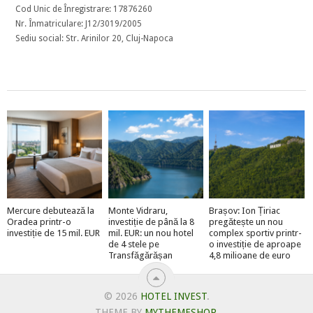
Cod Unic de Înregistrare: 17876260
Nr. Înmatriculare: J12/3019/2005
Sediu social: Str. Arinilor 20, Cluj-Napoca
Mercure debutează la
Monte Vidraru,
Brașov: Ion Țiriac
Oradea printr-o
investiție de până la 8
pregătește un nou
investiție de 15 mil. EUR
mil. EUR: un nou hotel
complex sportiv printr-
de 4 stele pe
o investiție de aproape
Transfăgărășan
4,8 milioane de euro
© 2026
HOTEL INVEST
.
THEME BY
MYTHEMESHOP
.