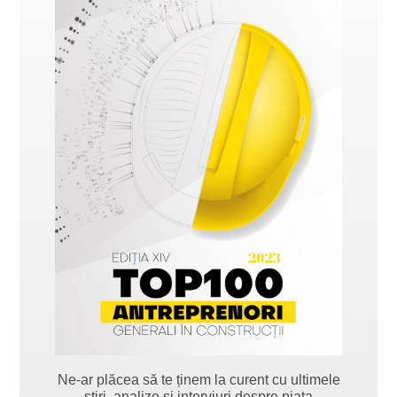
Ne-ar plăcea să te ținem la curent cu ultimele
știri, analize și interviuri despre piața