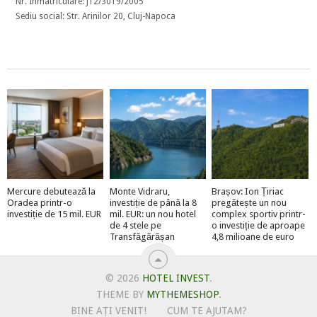
Nr. Înmatriculare: J12/3019/2005
Sediu social: Str. Arinilor 20, Cluj-Napoca
Mercure debutează la
Monte Vidraru,
Brașov: Ion Țiriac
Oradea printr-o
investiție de până la 8
pregătește un nou
investiție de 15 mil. EUR
mil. EUR: un nou hotel
complex sportiv printr-
de 4 stele pe
o investiție de aproape
Transfăgărășan
4,8 milioane de euro
© 2026
HOTEL INVEST
.
THEME BY
MYTHEMESHOP
.
BINE AȚI VENIT!
CUM TE AJUTAM?