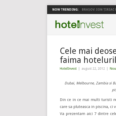
NOW TRENDING:
BRAȘOV: ION ȚIRIAC P
Cele mai deose
faima hoteluri
HotelInvest
|
august 22, 2012
|
Nout
Dubai, Melbourne, Zambia si Ba
pi
Din ce in ce mai multi turisti
care sa pluteasca in piscina, ci 
Va prezentam aici 7 dintre cele