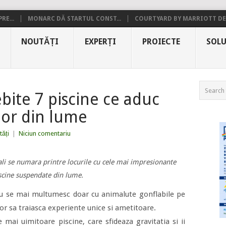
RE...
MONARC DĂ STARTUL CONST...
COURTYARD BY MARRIOTT DE.
NOUTĂȚI
EXPERȚI
PROIECTE
SOLU
bite 7 piscine ce aduc
lor din lume
ăți
|
Niciun comentariu
li se numara printre locurile cu cele mai impresionante
scine suspendate din lume.
 nu se mai multumesc doar cu animalute gonflabile pe
vor sa traiasca experiente unice si ametitoare.
 mai uimitoare piscine, care sfideaza gravitatia si ii