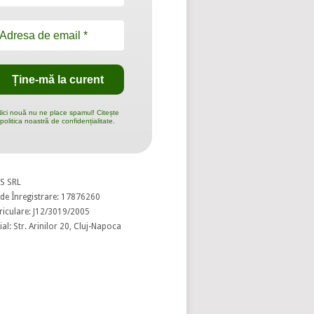
ici nouă nu ne place spamul! Citește
politica noastră de confidențialitate.
S SRL
de Înregistrare: 17876260
riculare: J12/3019/2005
al: Str. Arinilor 20, Cluj-Napoca