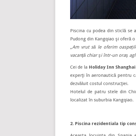
Piscina cu podea din sticlă se a
Pudong din Kangqiao şi oferă o
„Am vrut să le oferim oaspeţil
vacanţă chiar şi într-un oraş ag
Cei de la
Holiday Inn Shanghai
experţi în aeronautică pentru c
dezvăluit costul construcţiei.
Hotelul de patru stele din Ch
localizat în suburbia Kangqiao.
2. Piscina rezidentiala tip con
Aceasta locuinta din Spania e