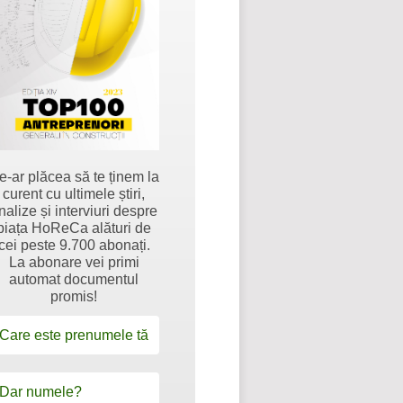
e-ar plăcea să te ținem la
curent cu ultimele știri,
nalize și interviuri despre
piața HoReCa alături de
cei peste 9.700 abonați.
La abonare vei primi
automat documentul
promis!