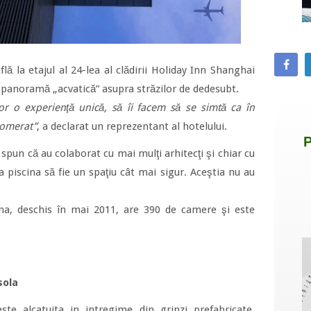
flă la etajul al 24-lea al clădirii Holiday Inn Shanghai
 panoramă „acvatică” asupra străzilor de dedesubt.
or o experienţă unică, să îi facem să se simtă ca în
lomerat”
, a declarat un reprezentant al hotelului.
spun că au colaborat cu mai mulţi arhitecţi şi chiar cu
a piscina să fie un spaţiu cât mai sigur. Aceştia nu au
ina, deschis în mai 2011, are 390 de camere şi este
sola
ste alcatuita in intregime din grinzi prefabricate.