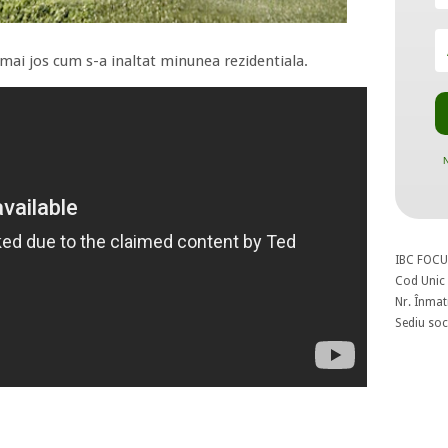
 mai jos cum s-a inaltat minunea rezidentiala.
N
IBC FOCU
Cod Unic 
Nr. Înmat
Sediu soci