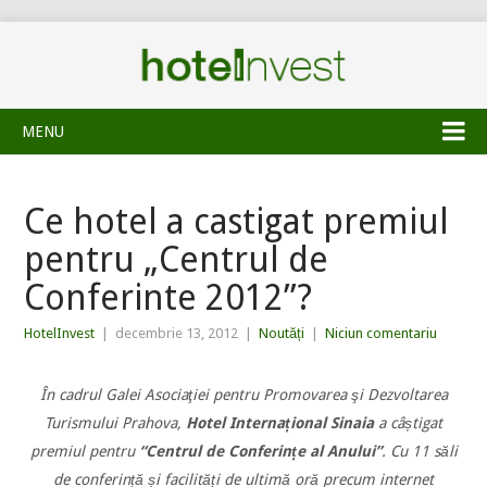
MENU
Ce hotel a castigat premiul
pentru „Centrul de
Conferinte 2012”?
HotelInvest
|
decembrie 13, 2012
|
Noutăți
|
Niciun comentariu
În cadrul Galei Asociaţiei pentru Promovarea şi Dezvoltarea
Turismului Prahova,
Hotel Internațional Sinaia
a câștigat
premiul pentru
“Centrul de Conferințe al Anului”
. Cu 11 săli
de conferință și facilități de ultimă oră precum internet