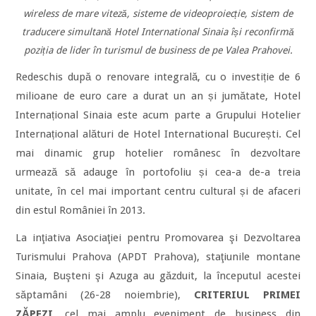
wireless de mare viteză, sisteme de videoproiecție, sistem de
traducere simultană Hotel International Sinaia își reconfirmă
poziția de lider în turismul de business de pe Valea Prahovei.
Redeschis după o renovare integrală, cu o investiție de 6
milioane de euro care a durat un an și jumătate, Hotel
Internațional Sinaia este acum parte a Grupului Hotelier
Internațional alături de Hotel International București. Cel
mai dinamic grup hotelier românesc în dezvoltare
urmează să adauge în portofoliu și cea-a de-a treia
unitate, în cel mai important centru cultural și de afaceri
din estul României în 2013.
La inţiativa Asociaţiei pentru Promovarea şi Dezvoltarea
Turismului Prahova (APDT Prahova), staţiunile montane
Sinaia, Buşteni şi Azuga au găzduit, la începutul acestei
săptamâni (26-28 noiembrie),
CRITERIUL PRIMEI
ZĂPEZI
, cel mai amplu eveniment de business din